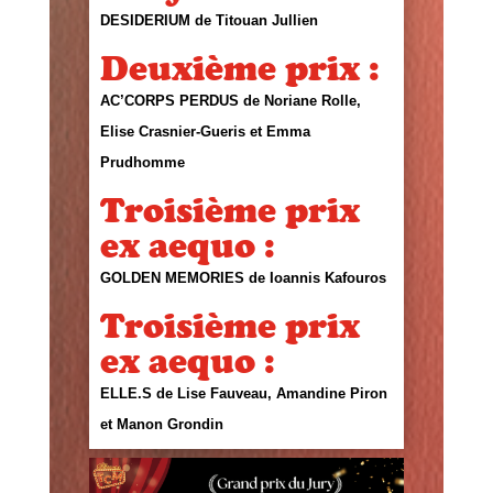
DESIDERIUM de Titouan Jullien
Deuxième prix :
AC’CORPS PERDUS de Noriane Rolle,
Elise Crasnier-Gueris et Emma
Prudhomme
Troisième prix
ex aequo :
GOLDEN MEMORIES de Ioannis Kafouros
Troisième prix
ex aequo :
ELLE.S de Lise Fauveau, Amandine Piron
et Manon Grondin