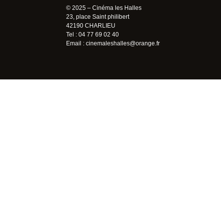
© 2025 – Cinéma les Halles
23, place Saint philibert
42190 CHARLIEU
Tel : 04 77 69 02 40
Email :
cinemaleshalles@orange.fr