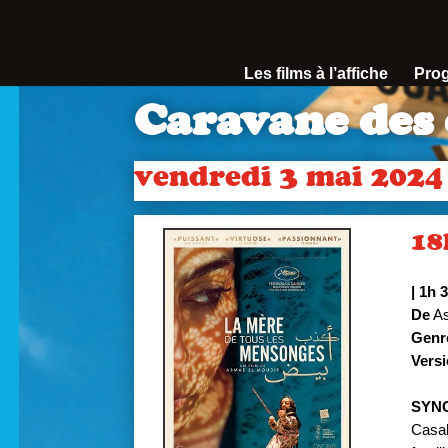
Les films à l’affiche
Pro
Caravane des 
vendredi 3 mai 2024
18
|
1h 
De
As
Genr
Versi
SYN
Casa