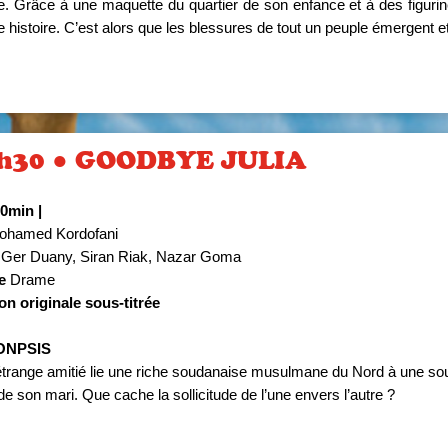
le. Grâce à une maquette du quartier de son enfance et à des figuri
e histoire. C’est alors que les blessures de tout un peuple émergent et
h30 ● GOODBYE JULIA
00min
|
hamed Kordofani
Ger Duany, Siran Riak, Nazar Goma
e
Drame
on originale sous-titrée
ONPSIS
trange amitié lie une riche soudanaise musulmane du Nord à une so
de son mari. Que cache la sollicitude de l’une envers l’autre ?