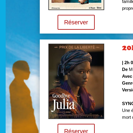
famil
propr
Réserver
20
|
2h 
De
Mo
Avec
Genr
Versi
SYN
Une é
mort 
Réserver