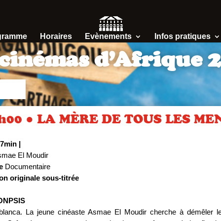
gramme
Horaires
Evènements
Infos pratiques
cinémas d’Afrique 
h00 ● LA MÈRE DE TOUS LES M
37min
|
mae El Moudir
e
Documentaire
on originale sous-titrée
ONPSIS
blanca. La jeune cinéaste Asmae El Moudir cherche à démêler l