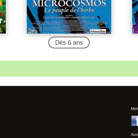
Dès 6 ans
Ment
Acce