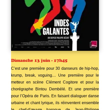
Dimanche 13 juin - 17h45
C’est une première pour 30 danseurs de hip-hop,
krump, break, voguing… Une première pour le
metteur en scène Clément Cogitore et pour la
chorégraphe Bintou Dembélé. Et une première
pour l’Opéra de Paris. En faisant dialoguer danse
urbaine et chant lyrique, ils réinventent ensemble
le chef-d’œuvre baroque de Jean-Philippe