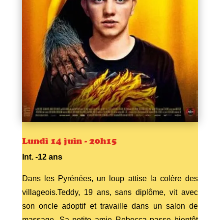
Lundi 14 juin - 20h15
Int. -12 ans
Dans les Pyrénées, un loup attise la colère des
villageois.Teddy, 19 ans, sans diplôme, vit avec
son oncle adoptif et travaille dans un salon de
massage. Sa petite amie Rebecca passe bientôt