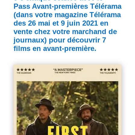
Pass Avant-premières Télérama
(
dans
votre magazine Télérama
des 26 mai et 9 juin 2021
en
vente chez votre marchand de
journaux)
pour découvrir 7
films en avant-première.