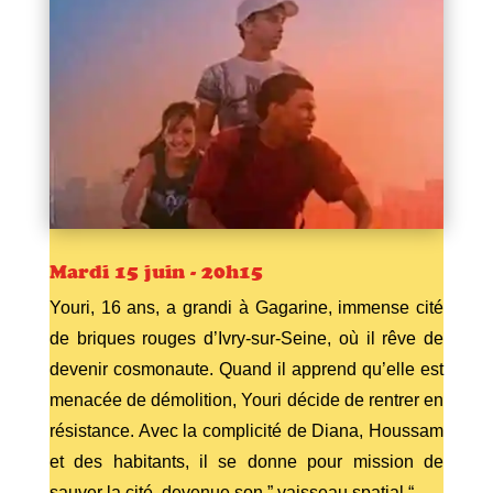
Mardi 15 juin - 20h15
Youri, 16 ans, a grandi à Gagarine, immense cité
de briques rouges d’Ivry-sur-Seine, où il rêve de
devenir cosmonaute. Quand il apprend qu’elle est
menacée de démolition, Youri décide de rentrer en
résistance. Avec la complicité de Diana, Houssam
et des habitants, il se donne pour mission de
sauver la cité, devenue son ” vaisseau spatial “.