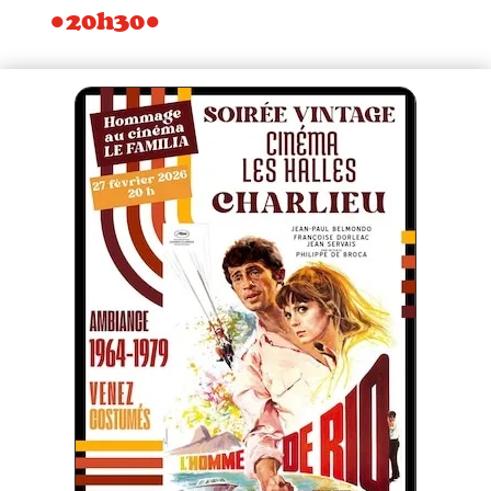
●20h30●