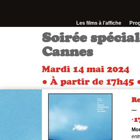
Les films à l’affiche
Pro
Soirée spécia
Cannes
Mardi 14 mai 2024
● À partir de 17h45 
Re
—
·1
Mon
ent