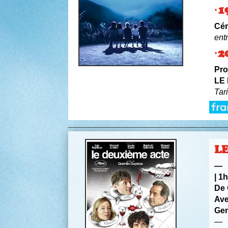
·1
Cér
ent
·2
Pro
LE
Tar
L
—
|
1h
De
Av
Ge
—