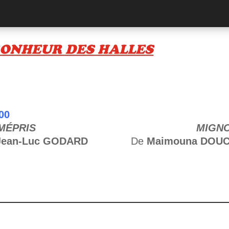
u BONHEUR DES HALLES
00
MÉPRIS
MIGN
Jean-Luc GODARD
De
Maimouna DOU