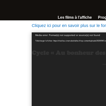
Les films à l’affiche
Pro
Cliquez ici pour en savoir plus sur le 
Lecteur
Media error: Format(s) not supported or source(s) not found
vidéo
Télécharger le fichier: https://charlieu-cinemaleshalles.fr/wp-content/uploads/2020/09
Cycle « Au bonheur des 
…