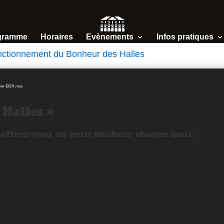
gramme
Horaires
Evènements
Infos pratiques
fonctionnement du Bonheur des Halles
/Cover-BDH.mov
Halles »
offrez-vous un petit bonheur chaque mois.