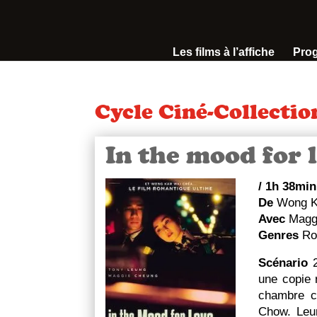
Les films à l’affiche
Pro
Cycle Ciné-Collectio
In the mood for 
/
1h 38mi
De
Wong K
Avec
Maggi
Genres
Ro
Scénario
une copie
chambre c
Chow. Leu