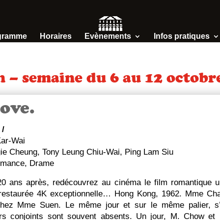
gramme
Horaires
Evènements
Infos pratiques
n – semaine du 6 au 12 octobr
love.
n
/
ar-Wai
e Cheung, Tony Leung Chiu-Wai, Ping Lam Siu
mance, Drame
20 ans après, redécouvrez au cinéma le film romantique u
 restaurée 4K exceptionnelle… Hong Kong, 1962. Mme Cha
hez Mme Suen. Le même jour et sur le même palier, s’i
rs conjoints sont souvent absents. Un jour, M. Chow e