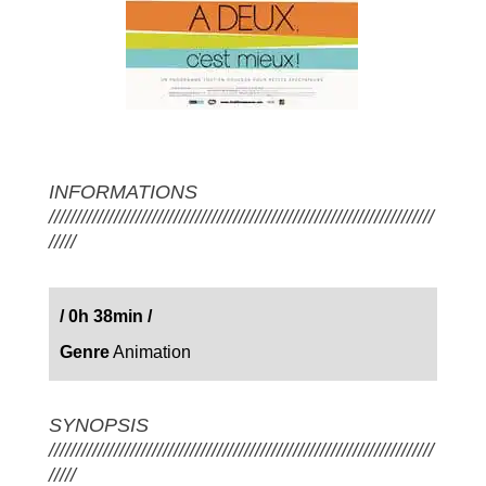
INFORMATIONS
///////////////////////////////////////////////////////////////////////
/////
/
0h 38min
/
Genre
Animation
SYNOPSIS
///////////////////////////////////////////////////////////////////////
/////