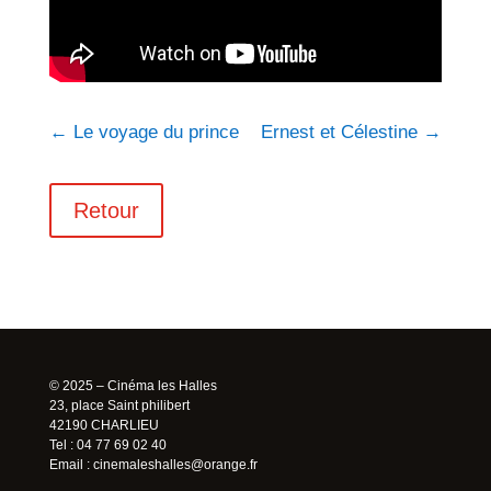
←
Le voyage du prince
Ernest et Célestine
→
Retour
© 2025 – Cinéma les Halles
23, place Saint philibert
42190 CHARLIEU
Tel : 04 77 69 02 40
Email :
cinemaleshalles@orange.fr