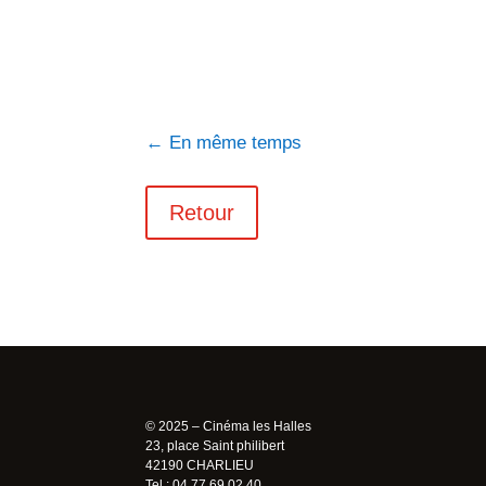
←
En même temps
Retour
© 2025 – Cinéma les Halles
23, place Saint philibert
42190 CHARLIEU
Tel : 04 77 69 02 40