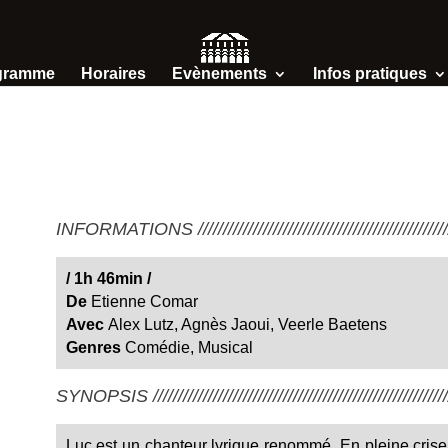
gramme
Horaires
Evènements
Infos pratiques
INFORMATIONS /////////////////////////////////////////////////////
/ 1h 46min
/
De
Etienne Comar
Avec
Alex Lutz, Agnès Jaoui, Veerle Baetens
Genres
Comédie, Musical
SYNOPSIS ////////////////////////////////////////////////////////////
Luc est un chanteur lyrique renommé. En pleine crise 