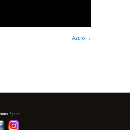
Azuro
→
ions légales