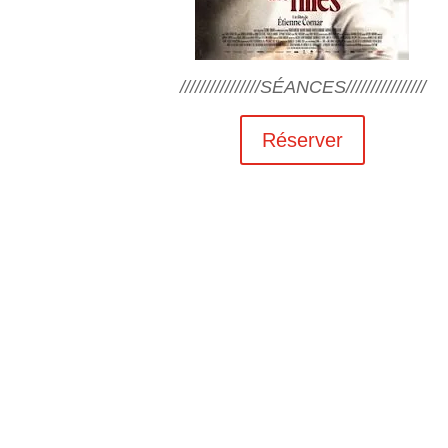
////////////////SÉANCES////////////////
Réserver