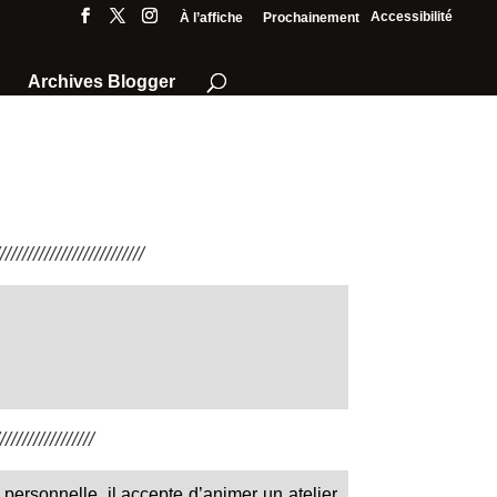
Accessibilité
À l’affiche
Prochainement
Archives Blogger
///////////////////////
////////////////
personnelle, il accepte d’animer un atelier