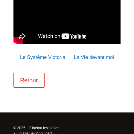
←
Le Système Victoria
La Vie devant moi
→
Retour
© 2025 – Cinéma les Halles
23, place Saint philibert