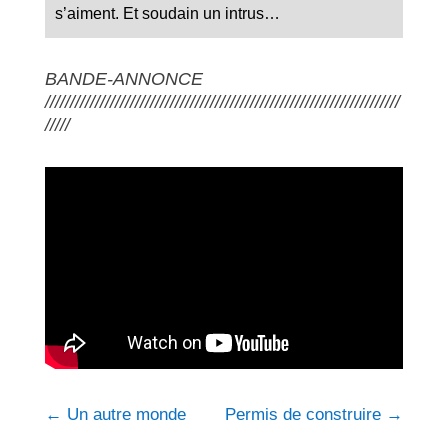
s’aiment. Et soudain un intrus…
BANDE-ANNONCE
///////////////////////////////////////////////////////////////////////
/////
←
Un autre monde
Permis de construire
→