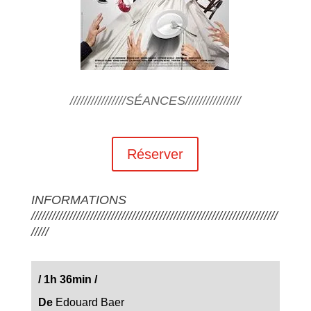
////////////////SÉANCES////////////////
Réserver
INFORMATIONS
///////////////////////////////////////////////////////////////////////
/////
/
1h 36min
/
De
Edouard Baer