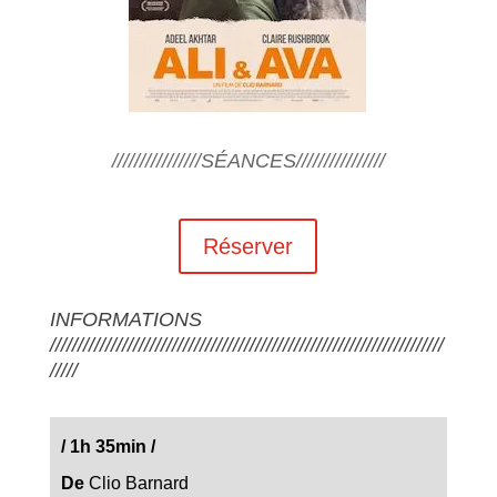
////////////////SÉANCES////////////////
Réserver
INFORMATIONS
///////////////////////////////////////////////////////////////////////
/////
/
1h 35min
/
De
Clio Barnard