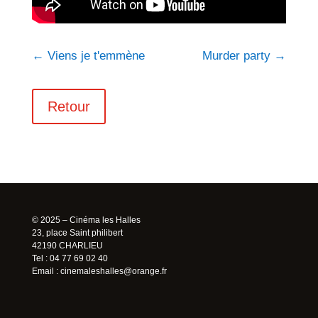
←
Viens je t'emmène
Murder party
→
Retour
© 2025 – Cinéma les Halles
23, place Saint philibert
42190 CHARLIEU
Tel : 04 77 69 02 40
Email :
cinemaleshalles@orange.fr