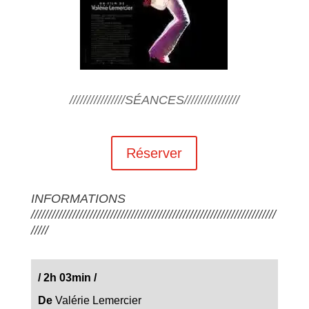
////////////////SÉANCES////////////////
Réserver
INFORMATIONS
///////////////////////////////////////////////////////////////////////
/////
/
2h 03min
/
De
Valérie Lemercier