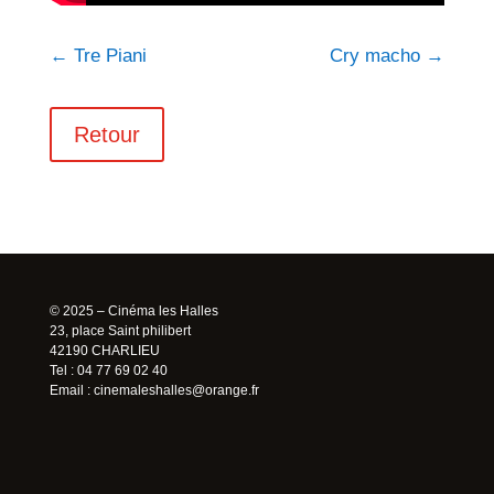
←
Tre Piani
Cry macho
→
Retour
© 2025 – Cinéma les Halles
23, place Saint philibert
42190 CHARLIEU
Tel : 04 77 69 02 40
Email :
cinemaleshalles@orange.fr