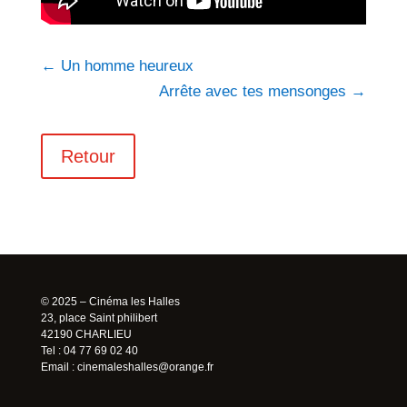
←
Un homme heureux
Arrête avec tes mensonges
→
Retour
© 2025 – Cinéma les Halles
23, place Saint philibert
42190 CHARLIEU
Tel : 04 77 69 02 40
Email :
cinemaleshalles@orange.fr