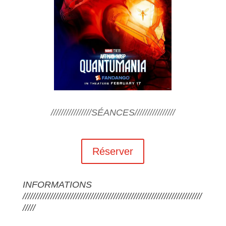
////////////////SÉANCES////////////////
Réserver
INFORMATIONS
///////////////////////////////////////////////////////////////////////
/////