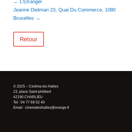
←
L’Étranger
Jeanne Dielman 23, Quai Du Commerce, 1080
Bruxelles
→
Retour
© 2025 – Cinéma les Halles
23, place Saint philibert
42190 CHARLIEU
Tel : 04 77 69 02 40
Email :
cinemaleshalles@orange.fr