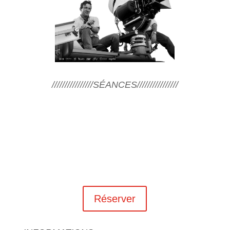
////////////////SÉANCES////////////////
Réserver