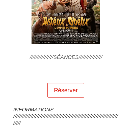
////////////////SÉANCES////////////////
Réserver
INFORMATIONS
///////////////////////////////////////////////////////////////////////
/////