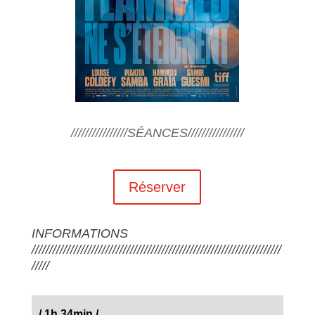
////////////////SÉANCES////////////////
Réserver
INFORMATIONS
///////////////////////////////////////////////////////////////////////
/////
/
1h 34min
/