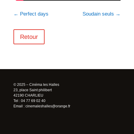
←
Perfect days
Soudain seuls
→
Retour
© 2025 – Cinéma les Halles
23, place Saint philibert
42190 CHARLIEU
Tel : 04 77 69 02 40
Email :
cinemaleshalles@orange.fr