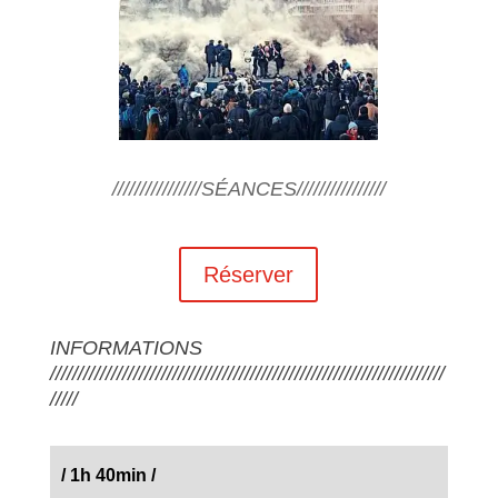
////////////////SÉANCES////////////////
Réserver
INFORMATIONS
///////////////////////////////////////////////////////////////////////
/////
/
1h 40min
/