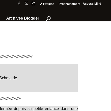
Accessibilité
À l’affiche
Prochainement
Archives Blogger
///////////////////////
 Schmeide
////////////////
nfermée depuis sa petite enfance dans une