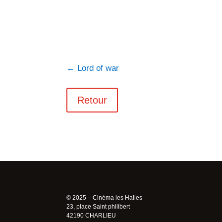
←
Lord of war
Retour
© 2025 – Cinéma les Halles
23, place Saint philibert
42190 CHARLIEU