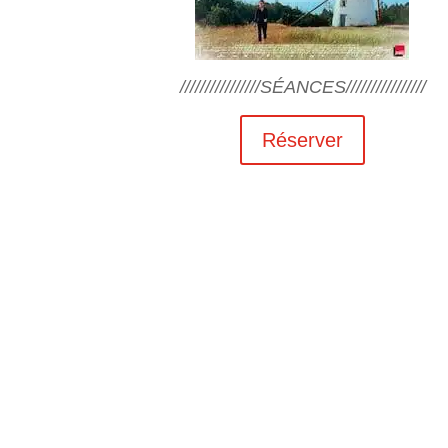
////////////////SÉANCES////////////////
Réserver