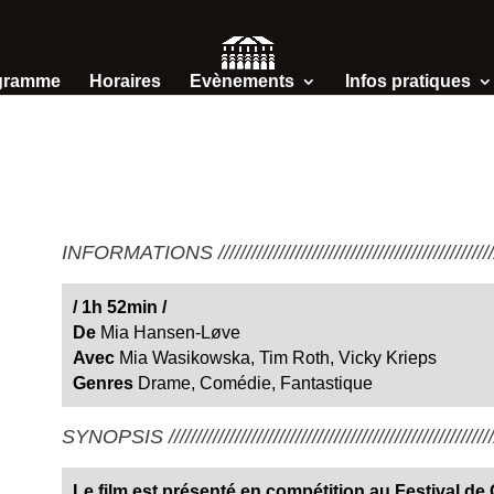
gramme
Horaires
Evènements
Infos pratiques
INFORMATIONS /////////////////////////////////////////////////////
/
1h 52min
/
De
Mia Hansen-Løve
Avec
Mia Wasikowska, Tim Roth, Vicky Krieps
Genres
Drame
,
Comédie
,
Fantastique
SYNOPSIS ////////////////////////////////////////////////////////////
Le film est présenté en compétition au Festival d