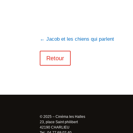
←
Jacob et les chiens qui parlent
Retour
© 2025 – Cinéma les Halles
23, place Saint philibert
42190 CHARLIEU
Tel : 04 77 69 02 40