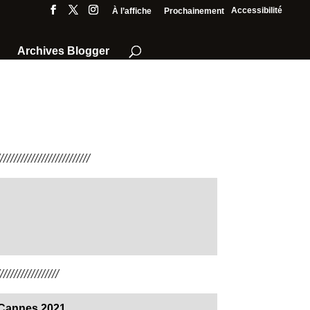
Accessibilité
À l’affiche
Prochainement
Archives Blogger
///////////////////////
////////////////
e Cannes 2021