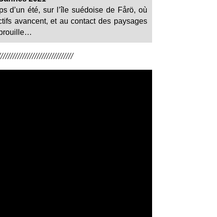
ps d’un été, sur l’île suédoise de Fårö, où
tifs avancent, et au contact des paysages
e brouille…
/////////////////////////