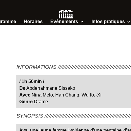
gramme
Horaires
Evènements
Infos pratiques
INFORMATIONS /////////////////////////////////////////////////////
/
1h 50min /
De
Abderrahmane Sissako
Avec
Nina Melo, Han Chang, Wu Ke-Xi
Genre
Drame
SYNOPSIS ////////////////////////////////////////////////////////////
Aya, une jeune femme ivoirienne d’une trentaine d’an