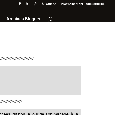
Accessibilité
À l’affiche
Prochainement
Archives Blogger
///////////////////////
////////////////
nées, dit non le jour de son mariage, à la