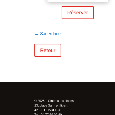
Réserver
←
Sacerdoce
Retour
© 2025 – Cinéma les Halles
23, place Saint philibert
42190 CHARLIEU
Tel : 04 77 69 02 40