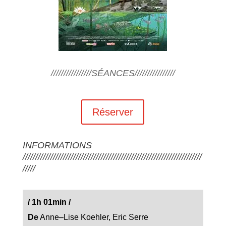
////////////////SÉANCES////////////////
Réserver
INFORMATIONS
///////////////////////////////////////////////////////////////////////
/////
/
1h 01min
/
De
Anne–Lise Koehler, Eric Serre