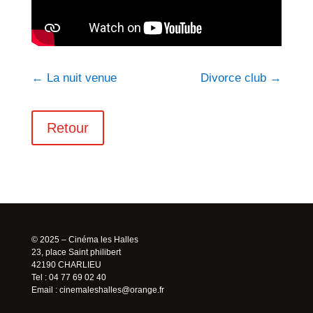
←
La nuit venue
Divorce club
→
Retour
© 2025 – Cinéma les Halles
23, place Saint philibert
42190 CHARLIEU
Tel : 04 77 69 02 40
Email :
cinemaleshalles@orange.fr