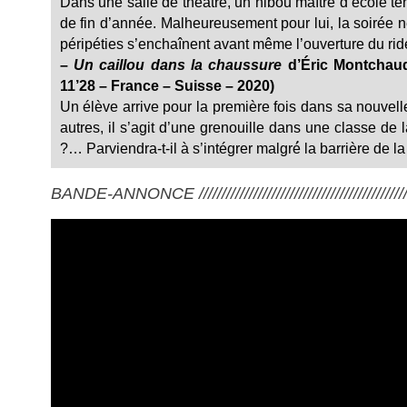
Dans une salle de théâtre, un hibou maître d’école te
de fin d’année. Malheureusement pour lui, la soirée 
péripéties s’enchaînent avant même l’ouverture du r
–
Un caillou dans la chaussure
d’Éric Montchaud
11’28 – France – Suisse – 2020)
Un élève arrive pour la première fois dans sa nouvel
autres, il s’agit d’une grenouille dans une classe de l
?… Parviendra-t-il à s’intégrer malgré́ la barrière de l
BANDE-ANNONCE ///////////////////////////////////////////////////