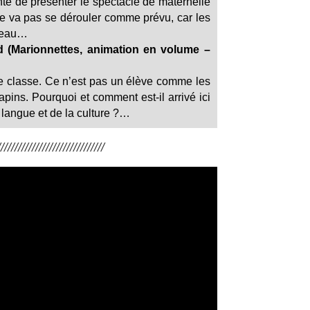
nte de présenter le spectacle de maternelle
ne va pas se dérouler comme prévu, car les
ideau…
 (Marionnettes, animation en volume –
le classe. Ce n’est pas un élève comme les
apins. Pourquoi et comment est-il arrivé ici
a langue et de la culture ?…
/////////////////////////