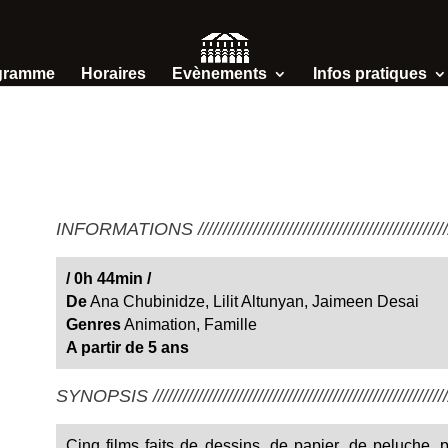
gramme
Horaires
Evènements
Infos pratiques
INFORMATIONS /////////////////////////////////////////////////////
/
0h 44min
/
De
Ana Chubinidze, Lilit Altunyan, Jaimeen Desai
Genres
Animation, Famille
A partir de 5 ans
SYNOPSIS ////////////////////////////////////////////////////////////
Cinq films faits de dessins, de papier, de peluche, 