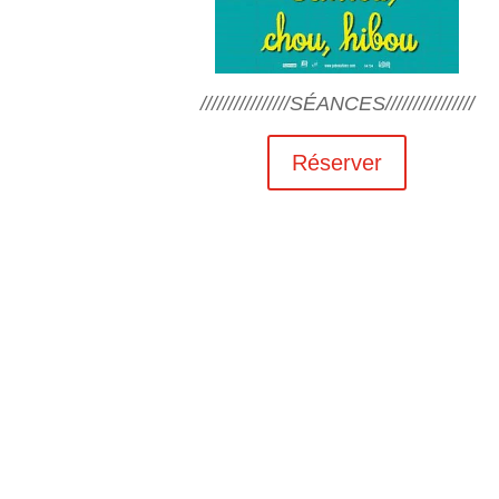
////////////////SÉANCES////////////////
Réserver