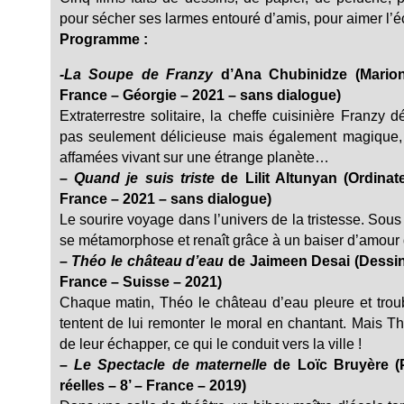
pour sécher ses larmes entouré d’amis, pour aimer l’
Programme :
-La Soupe de Franzy
d’Ana Chubinidze (Marion
France – Géorgie – 2021 – sans dialogue)
Extraterrestre solitaire, la cheffe cuisinière Franz
pas seulement délicieuse mais également magique, l
affamées vivant sur une étrange planète…
–
Quand je suis triste
de Lilit Altunyan (Ordinat
France – 2021 – sans dialogue)
Le sourire voyage dans l’univers de la tristesse. Sous
se métamorphose et renaît grâce à un baiser d’amour q
–
Théo le château d’eau
de Jaimeen Desai (Dessin 
France – Suisse – 2021)
Chaque matin, Théo le château d’eau pleure et troub
tentent de lui remonter le moral en chantant. Mais T
de leur échapper, ce qui le conduit vers la ville !
–
Le Spectacle de maternelle
de Loïc Bruyère (P
réelles – 8’ – France – 2019)