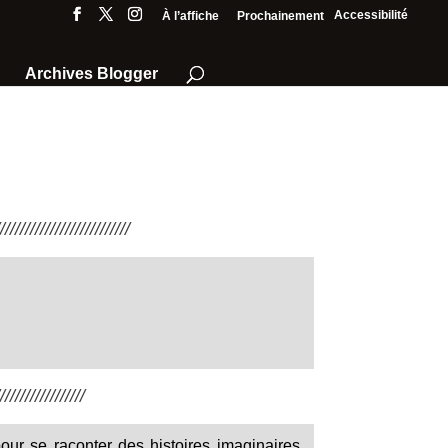
Accessibilité
À l’affiche
Prochainement
Archives Blogger
///////////////////////
////////////////
pour se raconter des histoires imaginaires,