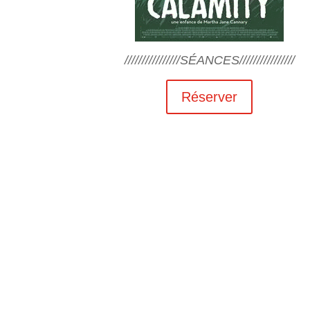
////////////////SÉANCES////////////////
Réserver