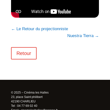
←
Le Retour du projectionniste
Nuestra Tierra
→
Retour
© 2025 – Cinéma les Halles
23, place Saint philibert
42190 CHARLIEU
Tel : 04 77 69 02 40