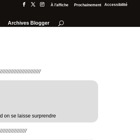
Accessibilité
À l’affiche
Prochainement
Archives Blogger
///////////////////////
d on se laisse surprendre
////////////////