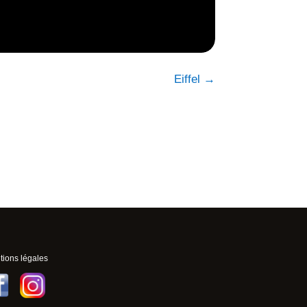
Eiffel
→
ions légales