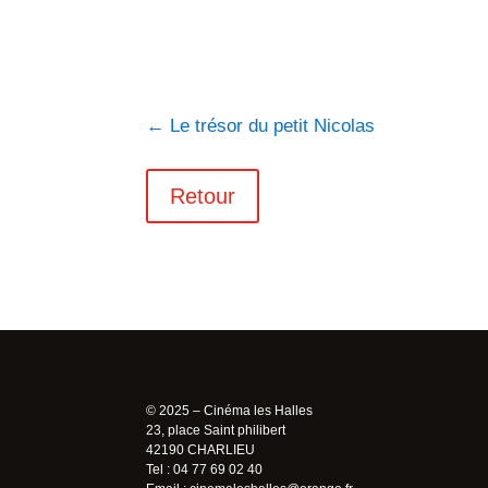
←
Le trésor du petit Nicolas
Retour
© 2025 – Cinéma les Halles
23, place Saint philibert
42190 CHARLIEU
Tel : 04 77 69 02 40