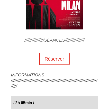
////////////////SÉANCES////////////////
Réserver
INFORMATIONS
///////////////////////////////////////////////////////////////////////
/////
/
2h 05min
/