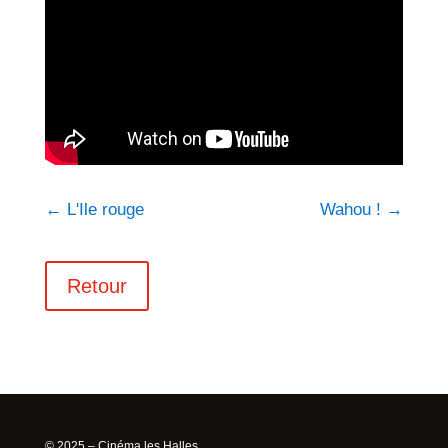
←
L'Ile rouge
Wahou !
→
Retour
© 2025 – Cinéma les Halles