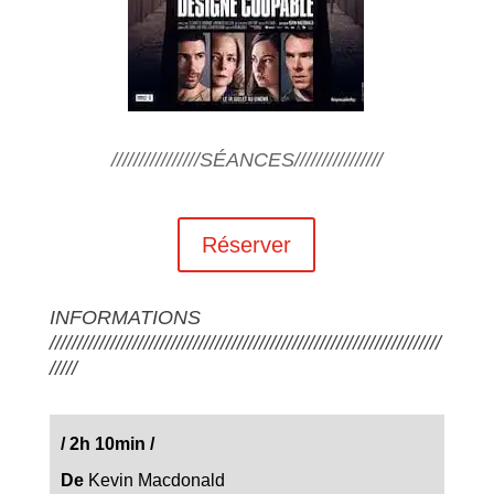
////////////////SÉANCES////////////////
Réserver
INFORMATIONS
///////////////////////////////////////////////////////////////////////
/////
/
2h 10min
/
De
Kevin Macdonald