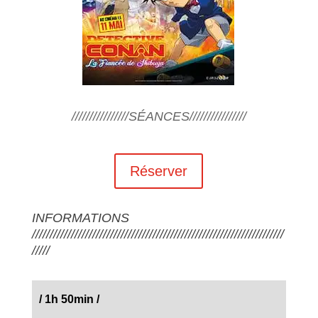
////////////////SÉANCES////////////////
Réserver
INFORMATIONS
///////////////////////////////////////////////////////////////////////
/////
/
1h 50min
/