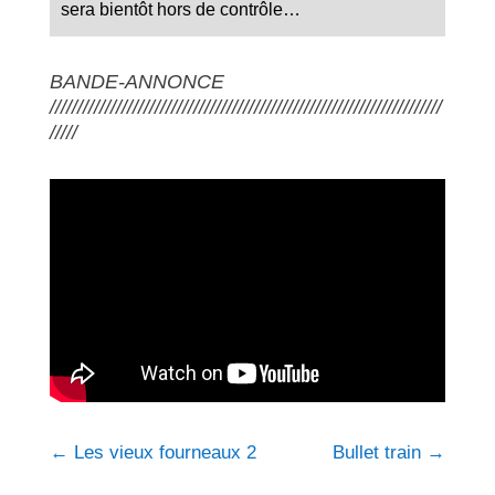
sera bientôt hors de contrôle…
BANDE-ANNONCE
///////////////////////////////////////////////////////////////////////
/////
←
Les vieux fourneaux 2
Bullet train
→