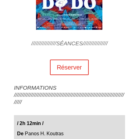
////////////////SÉANCES////////////////
Réserver
INFORMATIONS
///////////////////////////////////////////////////////////////////////
/////
/
2h 12min
/
De
Panos H. Koutras