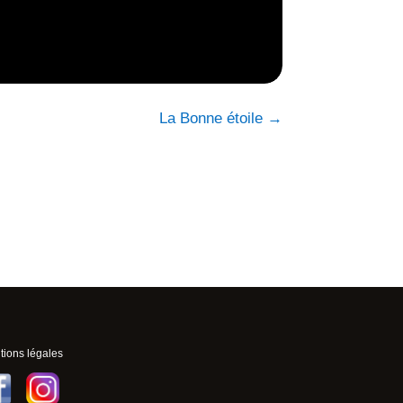
La Bonne étoile
→
ions légales