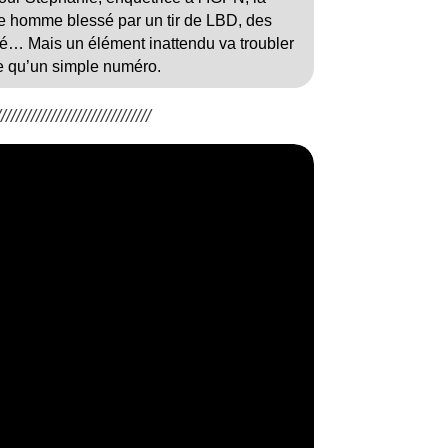
ne homme blessé par un tir de LBD, des
ité… Mais un élément inattendu va troubler
se qu’un simple numéro.
/////////////////////////