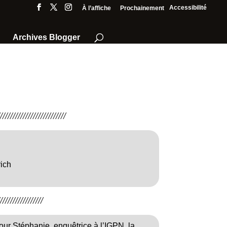
Accessibilité
À l’affiche
Prochainement
Archives Blogger
///////////////////////
ich
////////////////
our Stéphanie, enquêtrice à l’IGPN, la