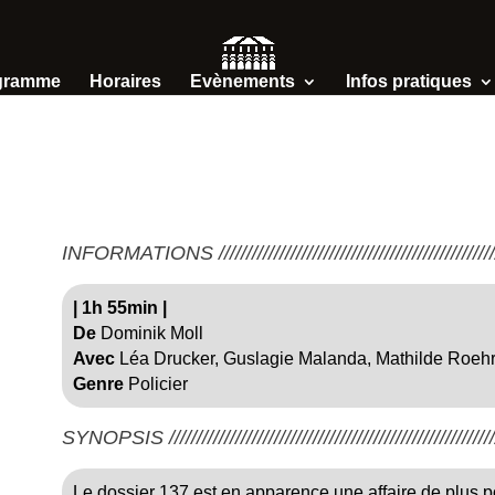
gramme
Horaires
Evènements
Infos pratiques
INFORMATIONS /////////////////////////////////////////////////////
|
1h 55min
|
De
Dominik Moll
Avec
Léa Drucker, Guslagie Malanda, Mathilde Roehr
Genre
Policier
SYNOPSIS ////////////////////////////////////////////////////////////
Le dossier 137 est en apparence une affaire de plus p