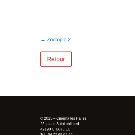
←
Zootopie 2
Retour
© 2025 – Cinéma les Halles
23, place Saint philibert
42190 CHARLIEU
Tel : 04 77 69 02 40