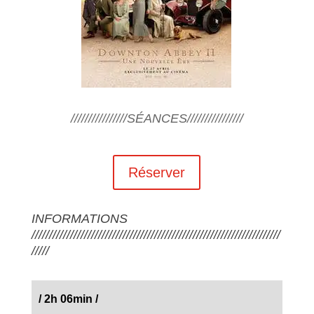
////////////////SÉANCES////////////////
Réserver
INFORMATIONS
///////////////////////////////////////////////////////////////////////
/////
/
2h 06min
/