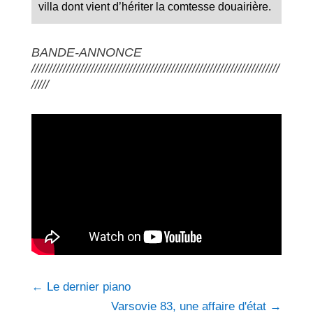
villa dont vient d’hériter la comtesse douairière.
BANDE-ANNONCE
///////////////////////////////////////////////////////////////////////
/////
←
Le dernier piano
Varsovie 83, une affaire d'état
→