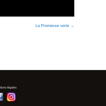
La Promesse verte
→
ions légales