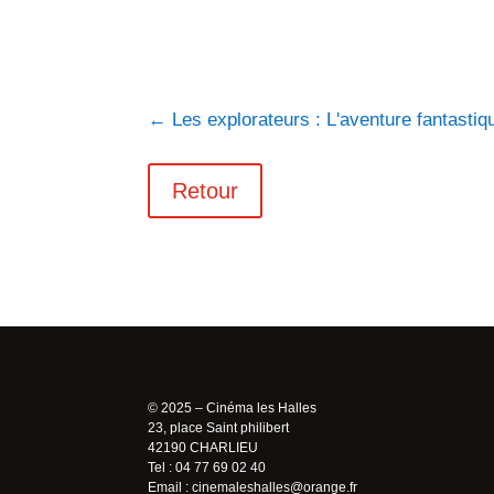
←
Les explorateurs : L'aventure fantastiq
Retour
© 2025 – Cinéma les Halles
23, place Saint philibert
42190 CHARLIEU
Tel : 04 77 69 02 40
Email :
cinemaleshalles@orange.fr