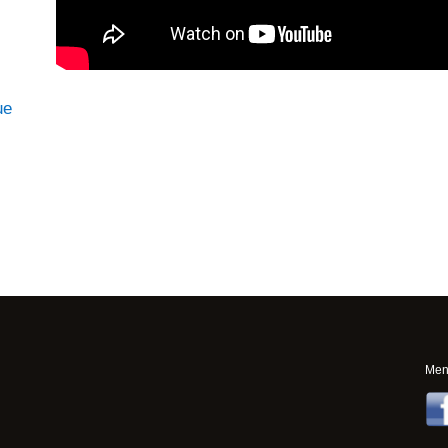
ue
Ment