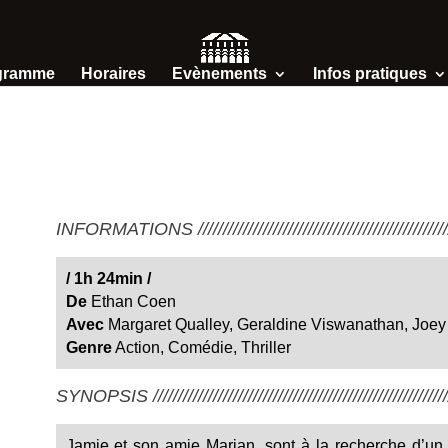
gramme
Horaires
Evènements
Infos pratiques
INFORMATIONS /////////////////////////////////////////////////////
/ 1h 24min /
De
Ethan Coen
Avec
Margaret Qualley, Geraldine Viswanathan, Joey 
Genre
Action, Comédie, Thriller
SYNOPSIS ////////////////////////////////////////////////////////////
Jamie et son amie Marian, sont à la recherche d’un