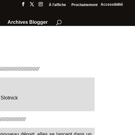
Accessibilité
À l’affiche
Prochainement
Archives Blogger
///////////////////////
Slotnick
////////////////
 nouveau départ, elles se lancent dans un