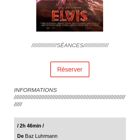
////////////////SÉANCES////////////////
Réserver
INFORMATIONS
///////////////////////////////////////////////////////////////////////
/////
/
2h 46min
/
De
Baz Luhrmann