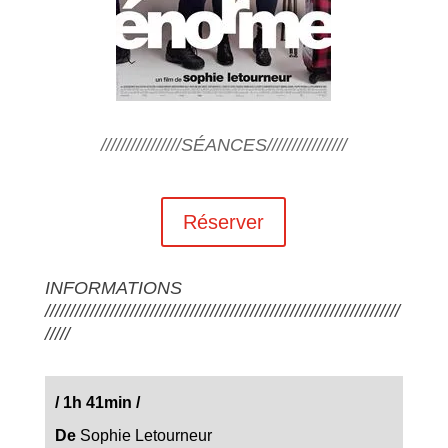
////////////////SÉANCES////////////////
Réserver
INFORMATIONS
///////////////////////////////////////////////////////////////////////
/////
/
1h 41min
/
De
Sophie Letourneur