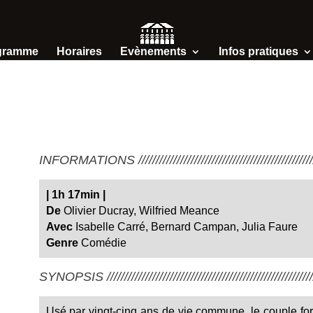
gramme
Horaires
Evènements
Infos pratiques
INFORMATIONS /////////////////////////////////////////////////////
|
1h 17min
|
De
Olivier Ducray, Wilfried Meance
Avec
Isabelle Carré, Bernard Campan, Julia Faure
Genre
Comédie
SYNOPSIS ////////////////////////////////////////////////////////////
Usé par vingt-cinq ans de vie commune, le couple fo