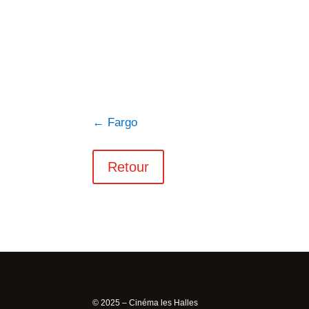
←
Fargo
Retour
© 2025 – Cinéma les Halles