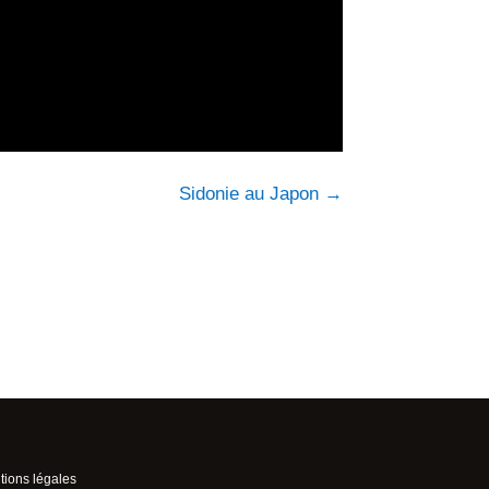
Sidonie au Japon
→
ions légales