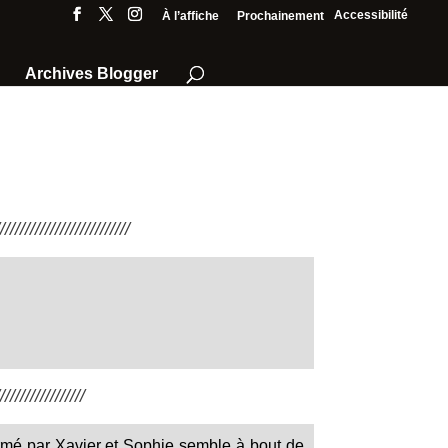
Accessibilité
À l’affiche
Prochainement
Archives Blogger
///////////////////////
////////////////
rmé par Xavier et Sophie semble à bout de