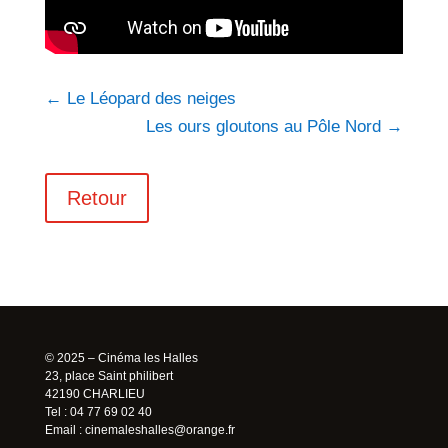
←
Le Léopard des neiges
Les ours gloutons au Pôle Nord
→
Retour
© 2025 – Cinéma les Halles
23, place Saint philibert
42190 CHARLIEU
Tel : 04 77 69 02 40
Email :
cinemaleshalles@orange.fr