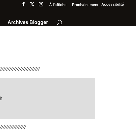
Accessibilité
À l’affiche
Prochainement
Archives Blogger
///////////////////////
gh
////////////////