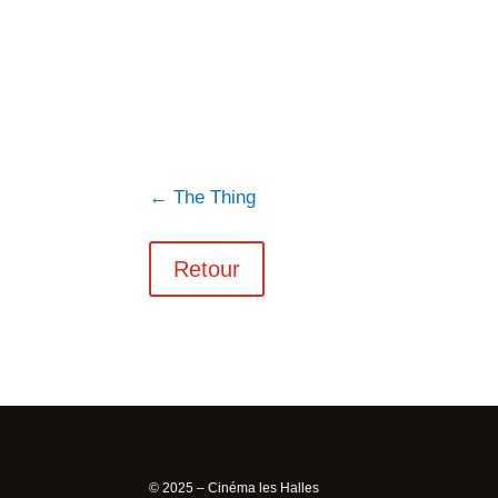
←
The Thing
Retour
© 2025 – Cinéma les Halles