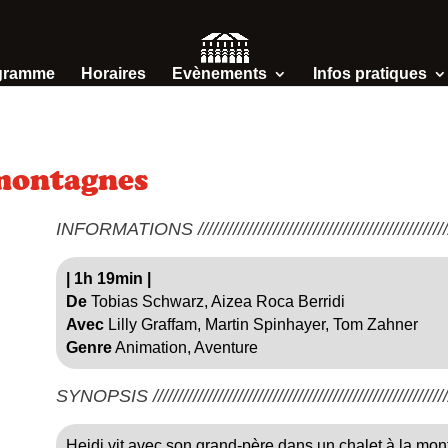
gramme
Horaires
Evènements
Infos pratiques
 montagnes
INFORMATIONS /////////////////////////////////////////////////////
|
1h 19min
|
De
Tobias Schwarz, Aizea Roca Berridi
Avec
Lilly Graffam, Martin Spinhayer, Tom Zahner
Genre
Animation, Aventure
SYNOPSIS ////////////////////////////////////////////////////////////
Heidi vit avec son grand-père dans un chalet à la mont