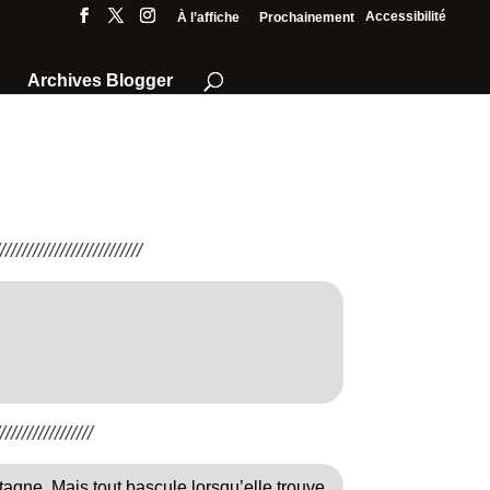
Accessibilité
À l’affiche
Prochainement
Archives Blogger
///////////////////////
////////////////
agne. Mais tout bascule lorsqu’elle trouve