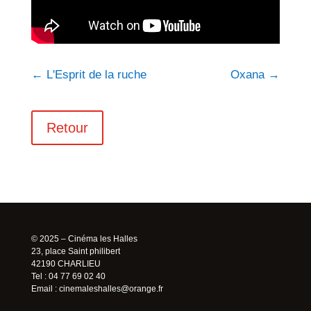
←
L'Esprit de la ruche
Oxana
→
Retour
© 2025 – Cinéma les Halles
23, place Saint philibert
42190 CHARLIEU
Tel : 04 77 69 02 40
Email :
cinemaleshalles@orange.fr