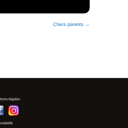
Chers parents
→
ions légales
ssibilité