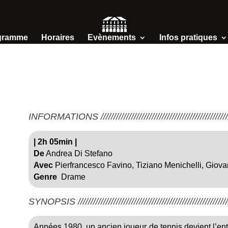
gramme
Horaires
Evènements
Infos pratiques
INFORMATIONS /////////////////////////////////////////////////////
|
2h 05min
|
De
Andrea Di Stefano
Avec
Pierfrancesco Favino, Tiziano Menichelli, Giov
Genre
Drame
SYNOPSIS ////////////////////////////////////////////////////////////
Années 1980, un ancien joueur de tennis devient l’entr