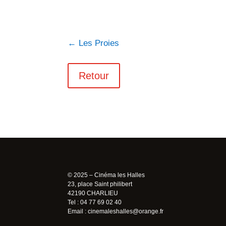
←
Les Proies
Retour
© 2025 – Cinéma les Halles
23, place Saint philibert
42190 CHARLIEU
Tel : 04 77 69 02 40
Email :
cinemaleshalles@orange.fr