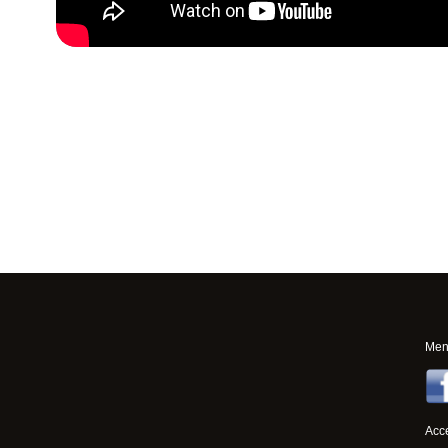
Ment
Acce