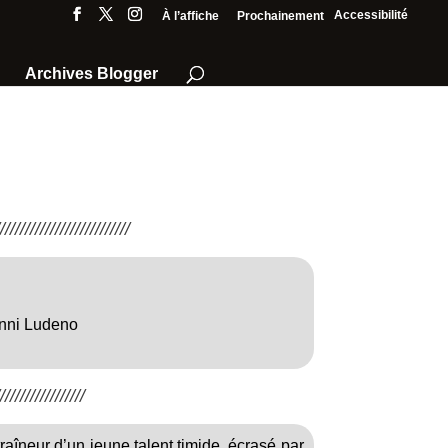
Accessibilité
À l’affiche
Prochainement
Archives Blogger
///////////////////////
anni Ludeno
////////////////
aîneur d’un jeune talent timide, écrasé par