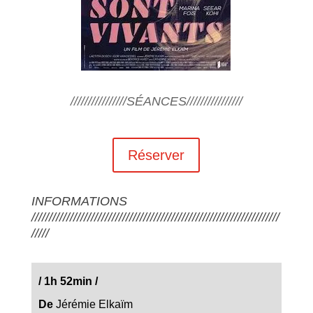
////////////////SÉANCES////////////////
Réserver
INFORMATIONS
///////////////////////////////////////////////////////////////////////
/////
/
1h 52min
/
De
Jérémie Elkaïm