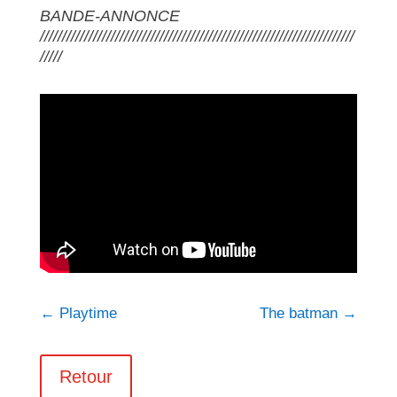
BANDE-ANNONCE
///////////////////////////////////////////////////////////////////////
/////
←
Playtime
The batman
→
Retour