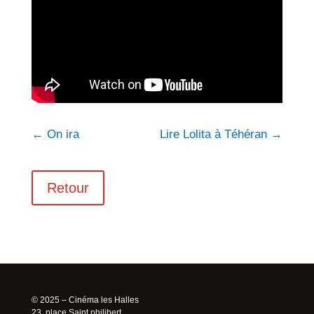
←
On ira
Lire Lolita à Téhéran
→
Retour
© 2025 – Cinéma les Halles
23, place Saint philibert