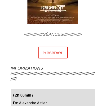
////////////////SÉANCES////////////////
Réserver
INFORMATIONS
///////////////////////////////////////////////////////////////////////
/////
/
2h 00min
/
De
Alexandre Astier