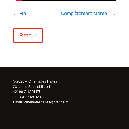
←
Flo
Complètement cramé !
→
Retour
© 2025 – Cinéma les Halles
23, place Saint philibert
42190 CHARLIEU
Tel : 04 77 69 02 40
Email :
cinemaleshalles@orange.fr