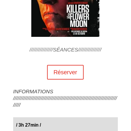
////////////////SÉANCES////////////////
Réserver
INFORMATIONS
///////////////////////////////////////////////////////////////////////
/////
/
3h 27min
/