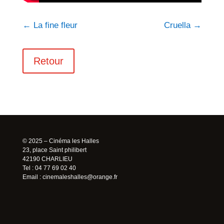
←
La fine fleur
Cruella
→
Retour
© 2025 – Cinéma les Halles
23, place Saint philibert
42190 CHARLIEU
Tel : 04 77 69 02 40
Email :
cinemaleshalles@orange.fr