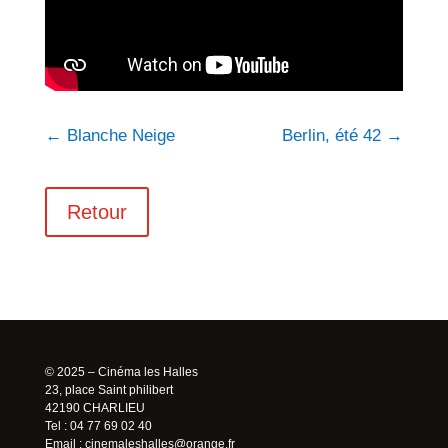
←
Blanche Neige
Berlin, été 42
→
Retour
© 2025 – Cinéma les Halles
23, place Saint philibert
42190 CHARLIEU
Tel : 04 77 69 02 40
Email :
cinemaleshalles@orange.fr